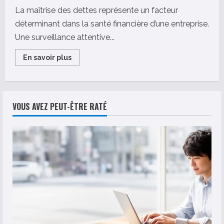
La maîtrise des dettes représente un facteur
déterminant dans la santé financière d’une entreprise.
Une surveillance attentive...
Read
En savoir plus
more
about
Verif
Entreprise
:
5
VOUS AVEZ PEUT-ÊTRE RATÉ
indicateurs
clés
pour
maîtriser
l’état
des
dettes
de
votre
société