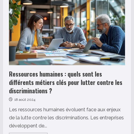
liste
des
Agences
web
à
Paris
:
Comment
choisir
la
meilleure
pour
votre
projet
?
Ressources humaines : quels sont les
différents métiers clés pour lutter contre les
discriminations ?
18 août 2024
Les ressources humaines évoluent face aux enjeux
de la lutte contre les discriminations. Les entreprises
développent de...