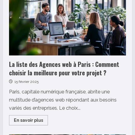
La liste des Agences web à Paris : Comment
choisir la meilleure pour votre projet ?
15 février 2025
Paris, capitale numérique française, abrite une
multitude d’agences web répondant aux besoins
variés des entreprises. Le choix...
Read
En savoir plus
more
about
La