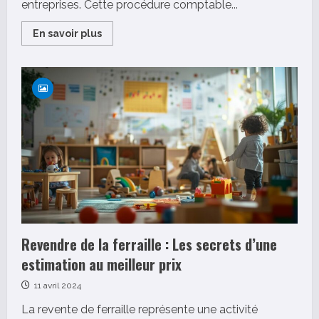
entreprises. Cette procédure comptable...
Read
En savoir plus
more
about
Le
cut-
off
en
comptabilité
:
tout
savoir
en
5
minutes
!
Cas
pratiques
et
exercices
Revendre de la ferraille : Les secrets d’une
estimation au meilleur prix
11 avril 2024
La revente de ferraille représente une activité