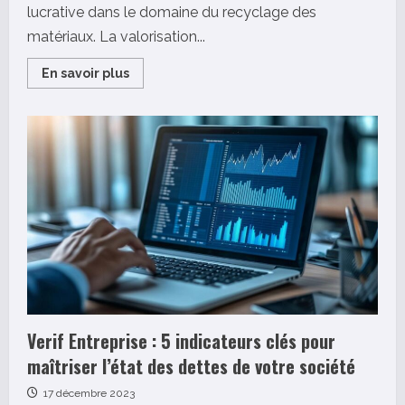
lucrative dans le domaine du recyclage des
matériaux. La valorisation...
Read
En savoir plus
more
about
Revendre
de
la
ferraille
:
Les
secrets
d’une
estimation
au
meilleur
prix
Verif Entreprise : 5 indicateurs clés pour
maîtriser l’état des dettes de votre société
17 décembre 2023