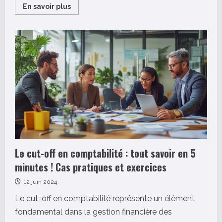
Read
En savoir plus
more
about
Ressources
humaines
:
quels
sont
les
différents
métiers
clés
pour
lutter
contre
les
discriminations
?
Le cut-off en comptabilité : tout savoir en 5
minutes ! Cas pratiques et exercices
12 juin 2024
Le cut-off en comptabilité représente un élément
fondamental dans la gestion financière des